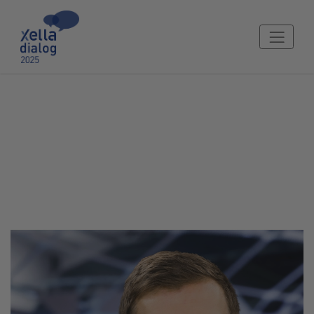
Ing. Tomáš Dokoupil
BIM manažer, Xella CZ a Xella Slovensko