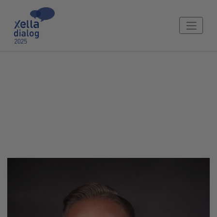
Ing. Julius Sič
Technický poradce, Xella Slovensko