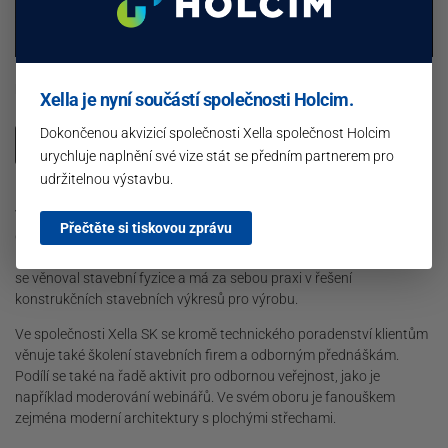
E-mail:
julius.sic@xella.com
Xella je nyní součástí společnosti Holcim.
Dokončenou akvizicí společnosti Xella společnost Holcim
Zpět na seznam přednášejících
urychluje naplnění své vize stát se předním partnerem pro
udržitelnou výstavbu.
Vystudoval stavební fakultu Technické univerzity v Košicích, je
Přečtěte si tiskovou zprávu
držitelem certifikátu DEKRA pro energetické poradenství. Za léta
působení v oboru si vyzkoušel oblast realizace staveb, dlouhodobě
se věnoval stavební fyzice a má za sebou praxi v řešení
konstrukčních stavebních výkresů pro výrobu.
Ve společnosti Xella SK se kromě technického poradenství klientům
věnuje také školení stavebních firem a odborným přednáškám.
Podílí se také na řadě aktivit pro odbornou veřejnost, jako je
například moderování webinářů. Ve svém oboru je fanouškem
zejména moderní architektury s plochými střechami.