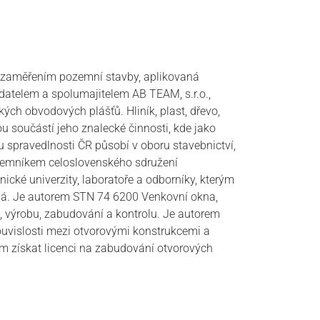
e zaměřením pozemní stavby, aplikovaná
atelem a spolumajitelem AB TEAM, s.r.o.,
kých obvodových plášťů. Hliník, plast, dřevo,
sou součástí jeho znalecké činnosti, kde jako
 spravedlnosti ČR působí v oboru stavebnictví,
tajemníkem celoslovenského sdružení
ické univerzity, laboratoře a odborníky, kterým
ejná. Je autorem STN 74 6200 Venkovní okna,
, výrobu, zabudování a kontrolu. Je autorem
souvislosti mezi otvorovými konstrukcemi a
jem získat licenci na zabudování otvorových