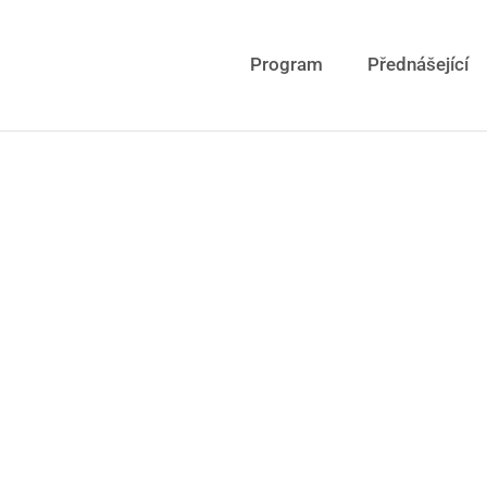
Program
Přednášející
Ing. Peter Snopk
Tajemník sdružení, SLOVENERGOokno