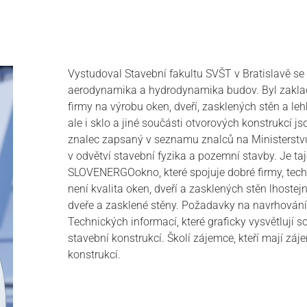
Vystudoval Stavební fakultu SVŠT v Bratislavě s
aerodynamika a hydrodynamika budov. Byl zaklad
firmy na výrobu oken, dveří, zasklených stěn a leh
ale i sklo a jiné součásti otvorových konstrukcí j
znalec zapsaný v seznamu znalců na Ministerstvu
v odvětví stavební fyzika a pozemní stavby. Je 
SLOVENERGOokno, které spojuje dobré firmy, techn
není kvalita oken, dveří a zasklených stěn lhost
dveře a zasklené stěny. Požadavky na navrhování
Technických informací, které graficky vysvětlují 
stavební konstrukcí. Školí zájemce, kteří mají zá
konstrukcí.