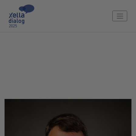
Ing. Michal Čejka
Radní pro legislativu, Centrum Pasivního domu