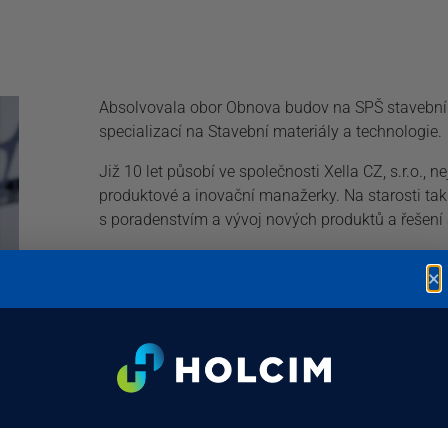
Absolvovala obor Obnova budov na SPŠ stavební
specializací na Stavební materiály a technologie.
Již 10 let působí ve společnosti Xella CZ, s.r.o.,
produktové a inovační manažerky. Na starosti ta
s poradenstvím a vývoj nových produktů a řešení a
×