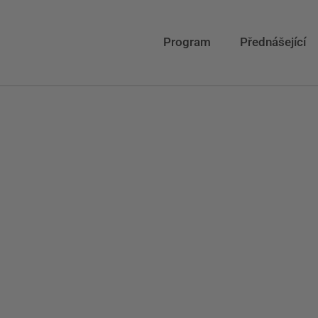
Program
Přednášející
g. Ludmila Šmerd
Produktová manažerka, Xella CZ