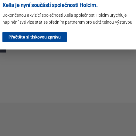
Xella je nyní součástí společnosti Holcim.
Dokončenou akvizicí společnosti Xella společnost Holcim urychluje
naplnění své vize stát se předním partnerem pro udržitelnou výstavbu.
Přečtěte si tiskovou zprávu